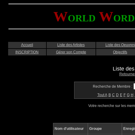
W
W
ORLD
ORD
Accueil
Liste des Artistes
Liste des Oeuvres
INSCRIPTION
Gérer son Compte
Objectifs
Liste de
Retourne
Recherche de Membre :
Tout
A
B
C
D
E
F
G
H
Votre recherche sur les me
Nom d'utilisateur
Groupe
Enregi