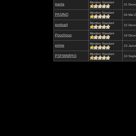
Member Standart
paola
31 Dece
Member Standart
PASINO
04 Mai 
Member Standart
portoart
22 Dece
Member Standart
Pouchous
16 Dece
Member Standart
prime
23 Janvi
Member Standart
PSF/WWPAS
10 Sept