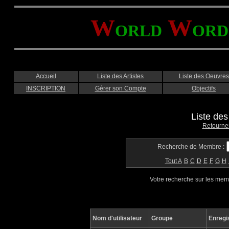
W
W
ORLD
ORD
Accueil
Liste des Artistes
Liste des Oeuvres
INSCRIPTION
Gérer son Compte
Objectifs
Liste de
Retourne
Recherche de Membre :
Tout
A
B
C
D
E
F
G
H
Votre recherche sur les me
Nom d'utilisateur
Groupe
Enregi