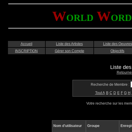
W
W
ORLD
ORD
Accueil
Liste des Artistes
Liste des Oeuvres
INSCRIPTION
Gérer son Compte
Objectifs
Liste de
Retourne
Recherche de Membre :
Tout
A
B
C
D
E
F
G
H
Votre recherche sur les me
Nom d'utilisateur
Groupe
Enregi