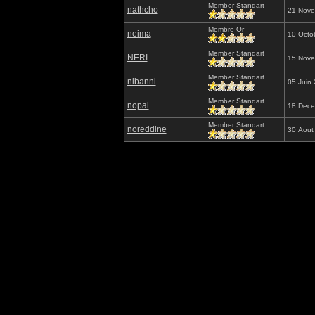
Member Standart
nathcho
21 Nove
Membre Or
neima
10 Octo
Member Standart
NERI
15 Nove
Member Standart
nibanni
05 Juin
Member Standart
nopal
18 Dece
Member Standart
noreddine
30 Aout