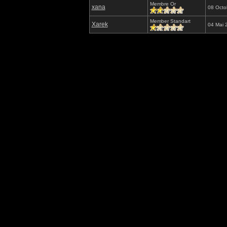
Membre Or
xana
08 Octo
Member Standart
Xarek
04 Mai 