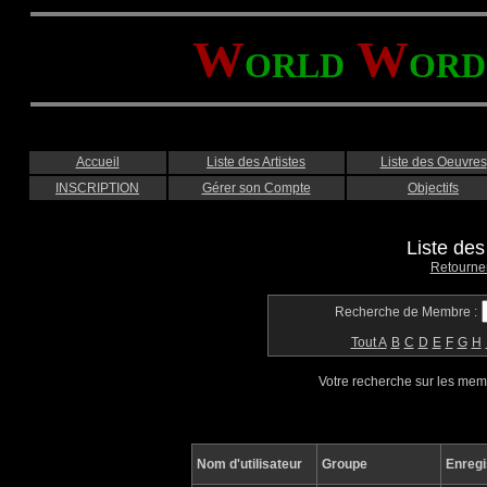
W
W
ORLD
ORD
Accueil
Liste des Artistes
Liste des Oeuvres
INSCRIPTION
Gérer son Compte
Objectifs
Liste de
Retourne
Recherche de Membre :
Tout
A
B
C
D
E
F
G
H
Votre recherche sur les me
Nom d'utilisateur
Groupe
Enregi