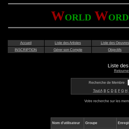
W
W
ORLD
ORD
Accueil
Liste des Artistes
Liste des Oeuvres
INSCRIPTION
Gérer son Compte
Objectifs
Liste de
Retourne
Recherche de Membre :
Tout
A
B
C
D
E
F
G
H
Votre recherche sur les me
Nom d'utilisateur
Groupe
Enregi