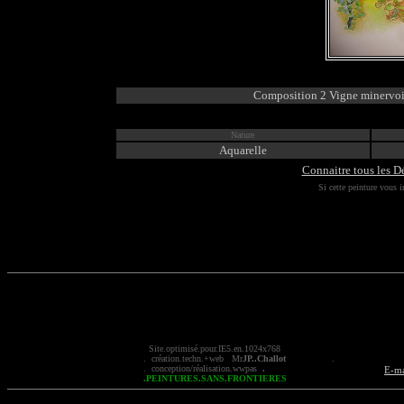
Composition 2 Vigne minervo
Nature
Aquarelle
Connaitre tous les Dé
Si cette peinture vous i
Site.optimisé.pour.IE5.en.1024x768
. création.t
echn
.+
web
Mr
JP..
Challot
.
. conception/réalisation.
wwpas
.
E-ma
.PEINTURES.SANS.FRONTIERES