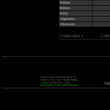
Habitat
Métiers
Outils
Végétation
Vêtements
Critère libre 1
Critèr
Site.optimisé.pour.IE5.en.1024x768
. création.t
echn
.+
web
Mr
JP..
Challot
.
. conception/réalisation.
wwpas
.
E-ma
.PEINTURES.SANS.FRONTIERES