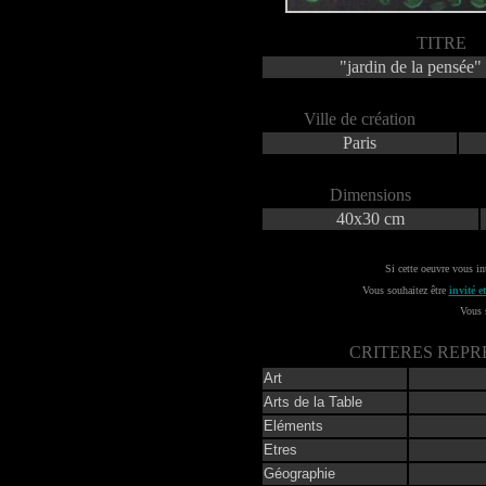
TITRE
"jardin de la pensée
Ville de création
Paris
Dimensions
40x30 cm
Si cette oeuvre vous in
Vous souhaitez être
invité 
Vous 
CRITERES REPR
Art
Arts de la Table
Eléments
Etres
Géographie