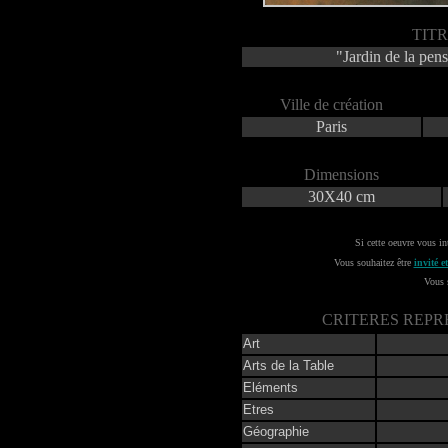
TIT
"Jardin de la pen
Ville de création
Paris
Dimensions
30X40 cm
Si cette oeuvre vous in
Vous souhaitez être
invité 
Vous 
CRITERES REPR
Art
Arts de la Table
Eléments
Etres
Géographie