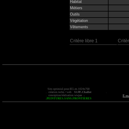
Habitat
Métiers
Outils
Végétation
Vêtements
Critère libre 1
Critèr
Site.optimisé.pour.IE5.en.1024x768
. création.t
echn
.+
web
Mr
JP..
Challot
.
. conception/réalisation.
wwpas
.
E-ma
.PEINTURES.SANS.FRONTIERES