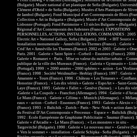
(Bulgarie). Musée national d’art plastique de Sofia (Bulgarie). Université
Clément d'Ohrid » de Sofia (Bulgarie). Musées d'Arts Plastiques de Slive
de Iambol (Bulgarie). Fond Municipal d’art Contemporain de Blois (Fran
Collection « Art in Bulgaria » (Bulgarie). Musée d’Art Contemporain de
Lisbonne (Portugal). Fond Patrimoine « 13 siècles Bulgarie » (Bulgarie)
Régional d’Art Contemporain des Ardennes (France). EXPOSITIONS
PERSONNELLES, ACTIONS, INSTALLATIONS, COMMANDES : 2005 :
Electric Art » National Gallery, Sofia ( Bulgarie). 2004 : « IHT Source » -
Installation monumentale – Amnéville les Thermes (France). : Galerie «
Crid’Art » Amnéville les Thermes (France). 2002 et 2003 : Galerie « Orse
Paris. 2001 : Galerie « Saint Spire » - Corbeil – Essonnes (France). 2000 
Galerie « Romanet » - Paris. : Mise en valeur du mobilier urbain – Com
publique de la ville des Mureaux (France). : Galeria « Gymnasio » - Lis
(Portugal). 1999 : « 2000 années – 2000 sphères » - action - Les Yveline
(France). 1998 : Société Weidmuller– Herblay (France). 1997 : Galerie «
Amarante » - Tours (France). 1996 : Château « Les Terrasses » - Conflans
Honorine (France). : « Les dix vérités » Galerie « EspoArt » - Saint-Germ
Laye (France). 1995 : Galerie « Fallet » - Genève (Suisse). : « Les dix vér
-Galerie « La Coupole » - Francfort (Allemagne). 1994 : Galerie « d'Arcad
Le Mans (France). : Galerie « Célima » - Munich (Allemagne). : « Mélan
eaux » - action - Corbeil - Essonnes (France). 1993 : Galerie « Alexio » -
(France). 1993 : « Baltchik – Zurich – Paris – New -York » action dans le
du Festival D’Art Contemporain « Processus – Espace » - Baltchik (Bulga
1992 : Ecole Européenne de Graphisme Publicitaire – Saumur (France). 
Galerie « d'Arcadie » - Le Mans (France). : « Les monstres » in situ -
Targovitché (Bulgarie). 1990 : Galerie « Le nouveau mur » - Genève (Suis
« Vers le sommet » - installation - Galerie Schipka - Sofia (Bulgarie). : «
Rivière argentée » et « Les oiseaux » - Blagoevgrad (Bulgarie). 1989 : M