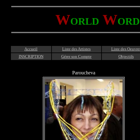
W
W
ORLD
ORD
Accueil
Liste des Artistes
Liste des Oeuvre
INSCRIPTION
Gérer son Compte
Objectifs
Paroucheva