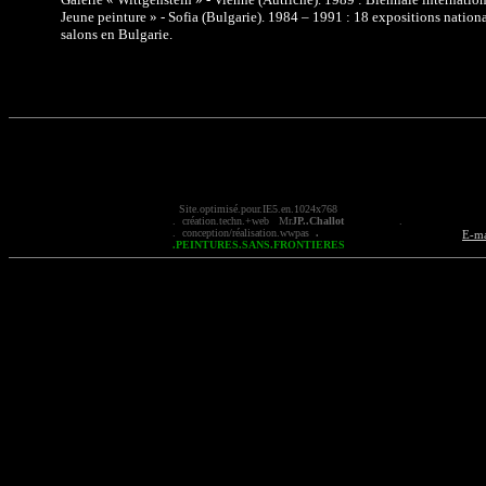
Jeune peinture » - Sofia (Bulgarie). 1984 – 1991 : 18 expositions nationa
salons en Bulgarie.
Site.optimisé.pour.IE5.en.1024x768
. création.t
echn
.+
web
Mr
JP..
Challot
.
. conception/réalisation.
wwpas
.
E-ma
.PEINTURES.SANS.FRONTIERES