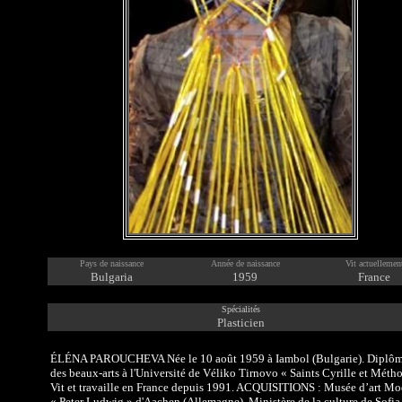
Pays de naissance
Année de naissance
Vit actuellemen
Bulgaria
1959
France
Spécialités
Plasticien
Présentation de l'artiste par lui-même
ÉLÉNA PAROUCHEVA Née le 10 août 1959 à Iambol (Bulgarie). Diplô
des beaux-arts à l'Université de Véliko Tirnovo « Saints Cyrille et Métho
Vit et travaille en France depuis 1991. ACQUISITIONS : Musée d’art M
« Peter Ludwig » d'Aachen (Allemagne). Ministère de la culture de Sofia