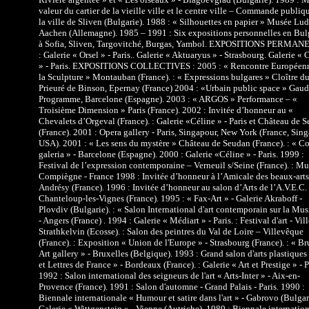
valeur du cartier de la vieille ville et le centre ville – Commande publiq
la ville de Sliven (Bulgarie). 1988 : « Silhouettes en papier » Musée Lud
Aachen (Allemagne). 1985 – 1991 : Six expositions personnelles en Bul
à Sofia, Sliven, Targovitché, Burgas, Yambol. EXPOSITIONS PERMA
: Galerie « Orsel » - Paris.. Galerie « Aktuaryus » - Strasbourg. Galerie « 
» - Paris. EXPOSITIONS COLLECTIVES : 2005 : « Rencontre Européen
la Sculpture » Montauban (France). : « Expressions bulgares » Cloître d
Prieuré de Binson, Epernay (France) 2004 : «Urbain public space » Gaud
Programme, Barcelone (Espagne). 2003 : « ARGOS » Performance – «
Troisième Dimension » Paris (France). 2002 : Invitée d’honneur au «
Chevalets d’Orgeval (France). : Galerie «Céline » - Paris et Château de 
(France). 2001 : Opera gallery - Paris, Singapour, New York (France, Sing
USA). 2001 : « Les sens du mystère » Château de Seudan (France). : « Co
galeria » - Barcelone (Espagne). 2000 : Galerie «Céline » - Paris. 1999 :
Festival de l’expression contemporaine – Verneuil s/Seine (France). : Mu
Compiègne - France 1998 : Invitée d’honneur à l’Amicale des beaux-arts
Andrésy (France). 1996 : Invitée d’honneur au salon d’Arts de l’A.V.E.C. 
Chanteloup-les-Vignes (France). 1995 : « Fax-Art » - Galerie Akraboff -
Plovdiv (Bulgarie). : « Salon International d'art contemporain sur la Mu
- Angers (France) . 1994 : Galerie « Médiart » - Paris. : Festival d'art - Vil
Strathkelvin (Ecosse). : Salon des peintres du Val de Loire – Villevêque
(France). : Exposition « Union de l'Europe » - Strasbourg (France). : « Bru
Art gallery » - Bruxelles (Belgique). 1993 : Grand salon d'arts plastiques 
et Lettres de France » - Bordeaux (France). : Galerie « Art et Prestige » - P
1992 : Salon international des seigneurs de l'art « Arts-Inter » - Aix-en-
Provence (France). 1991 : Salon d'automne - Grand Palais - Paris. 1990 :
Biennale internationale « Humour et satire dans l'art » - Gabrovo (Bulgari
Galerie « Wittgenstein » - Vienne (Autriche). 1989 : Biennale internation