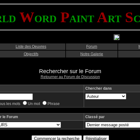
W
P
A
S
RLD
ORD
AINT
RT
Liste des Oeuvres
Forum
Objectifs
Notre Galerie
Rechercher sur le Forum
Retourner au Forum de Discussion
Chercher dans
ous les mots
Un mot
Phrase
r le Forum
Classé par