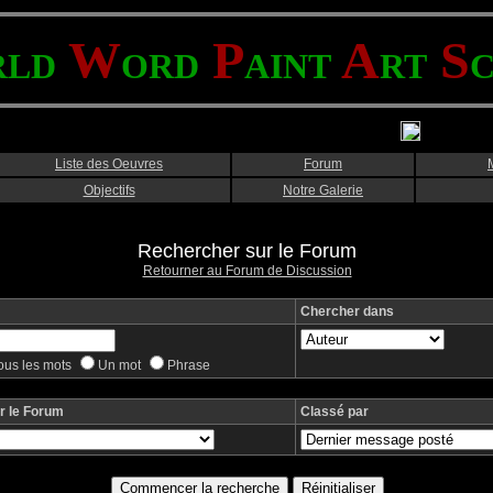
W
P
A
S
RLD
ORD
AINT
RT
Liste des Oeuvres
Forum
Objectifs
Notre Galerie
Rechercher sur le Forum
Retourner au Forum de Discussion
Chercher dans
ous les mots
Un mot
Phrase
r le Forum
Classé par