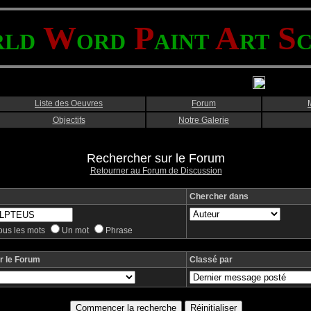
W
P
A
S
RLD
ORD
AINT
RT
Liste des Oeuvres
Forum
Objectifs
Notre Galerie
Rechercher sur le Forum
Retourner au Forum de Discussion
Chercher dans
ous les mots
Un mot
Phrase
r le Forum
Classé par